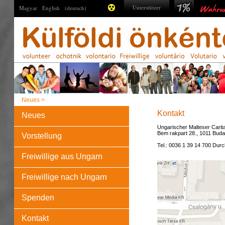
Unterstützer
Magyar
English
(deutsch)
Neues >
Kontakt
Neues
Ungarischer Malteser Carit
Bem rakpart 28., 1011 Bud
Vorstellung
Tel.: 0036 1 39 14 700 Dur
Freiwillige aus Ungarn
Freiwillige nach Ungarn
Spenden
Kontakt